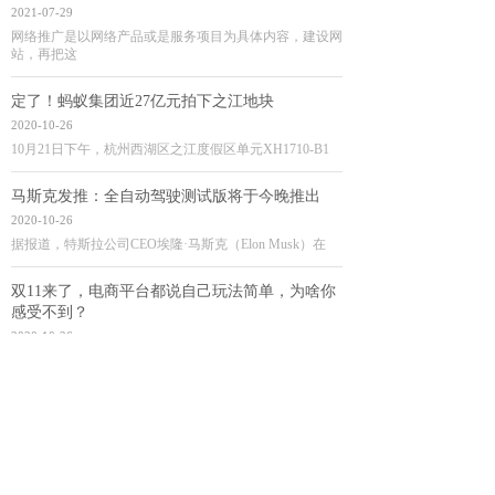
2021-07-29
网络推广是以网络产品或是服务项目为具体内容，建设网
站，再把这
定了！蚂蚁集团近27亿元拍下之江地块
2020-10-26
10月21日下午，杭州西湖区之江度假区单元XH1710-B1
马斯克发推：全自动驾驶测试版将于今晚推出
2020-10-26
据报道，特斯拉公司CEO埃隆·马斯克（Elon Musk）在
双11来了，电商平台都说自己玩法简单，为啥你
感受不到？
2020-10-26
10月19日和20日，双11两个主要玩家京东、天猫先后启动
了
美司法部谷歌反垄断案透视:聚焦产品分发控制
2020-10-26
美国司法部于10月20日正式向谷歌提出反垄断诉讼，指控
这家互