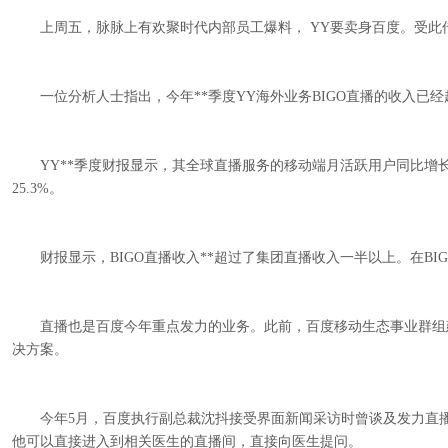
上周五，脉脉上有欢聚时代内部员工爆料， YY要卖身百度。受此传闻影响
一位分析人士指出，今年**季度YY海外业务BIGO直播的收入已
YY**季度财报显示，其全球直播服务的移动端月活跃用户同比增长20.4%至1
25.3%。
财报显示，BIGO直播收入**超过了集团直播收入一半以上。在BIGO直
直播也是百度今年重点发力的业务。此前，百度移动生态事业群组建
决方案。
今年5月，百度执行副总裁沈抖接受界面新闻采访时曾谈及发力直播
他可以直接进入到相关医生的直播间，直接向医生提问。