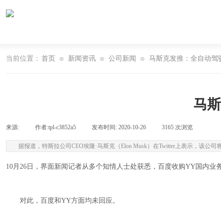
当前位置：
首页
新闻资讯
公司新闻
马斯克发推：全自动驾
⊙
⊙
⊙
马斯
来源:
|
作者:
tpl-c3852a5
|
发布时间:
2020-10-26
|
3165
次浏览
|
据报道，特斯拉公司CEO埃隆·马斯克（Elon Musk）在Twitter上表示，
10月26日，界面新闻记者从多个知情人士处获悉，百度收购YY国内
对此，百度和YY方面均未回应。